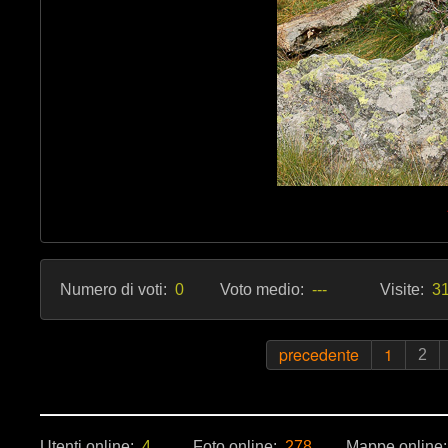
Numero di voti:
0
Voto medio:
---
Visite:
31
precedente
1
2
Utenti online:
4
Foto online:
278
Mappe online