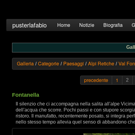
pusterlafabio
Home
Notizie
Biografia
G
Gall
Galleria
Categorie
Paesaggi
Alpi Retiche
Val Fon
/
/
/
/
precedente
1
2
Fontanella
Il silenzio che ci accompagna nella salita all'alpe Vicima
dell'acqua che scorre. Pochi passi e con stupore scorgi
ristoro. Il manufatto, recentemente posato, si integra pe
nello stesso tempo allevia quel senso di abbandono che t