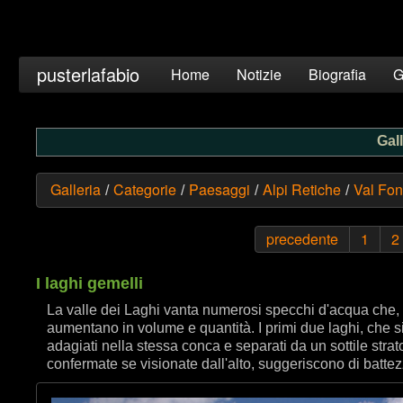
pusterlafabio
Home
Notizie
Biografia
G
Gall
Galleria
Categorie
Paesaggi
Alpi Retiche
Val Fon
/
/
/
/
precedente
1
2
I laghi gemelli
La valle dei Laghi vanta numerosi specchi d'acqua che, 
aumentano in volume e quantità. I primi due laghi, che s
adagiati nella stessa conca e separati da un sottile strato
confermate se visionate dall'alto, suggeriscono di battez