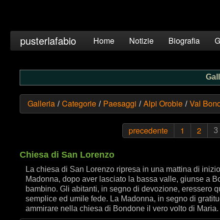
pusterlafabio
Home
Notizie
Biografia
G
Gall
Galleria
Categorie
Paesaggi
Alpi Orobie
Val Bon
/
/
/
/
precedente
1
2
3
Chiesa di San Lorenzo
La chiesa di San Lorenzo ripresa in una mattina di inizi
Madonna, dopo aver lasciato la bassa valle, giunse a Bo
bambino. Gli abitanti, in segno di devozione, eressero q
semplice ed umile fede. La Madonna, in segno di gratitu
ammirare nella chiesa di Bondone il vero volto di Maria.