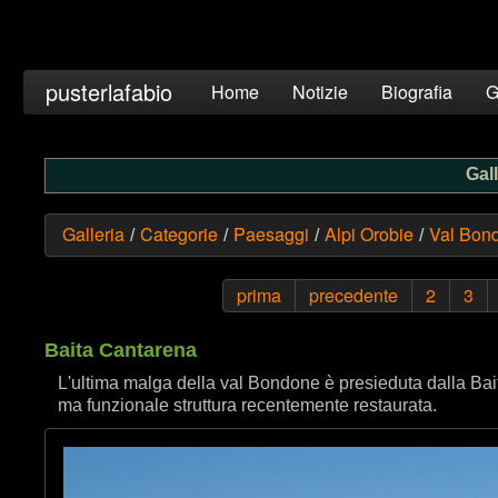
pusterlafabio
Home
Notizie
Biografia
G
Gall
Galleria
Categorie
Paesaggi
Alpi Orobie
Val Bon
/
/
/
/
prima
precedente
2
3
Baita Cantarena
L'ultima malga della val Bondone è presieduta dalla Ba
ma funzionale struttura recentemente restaurata.