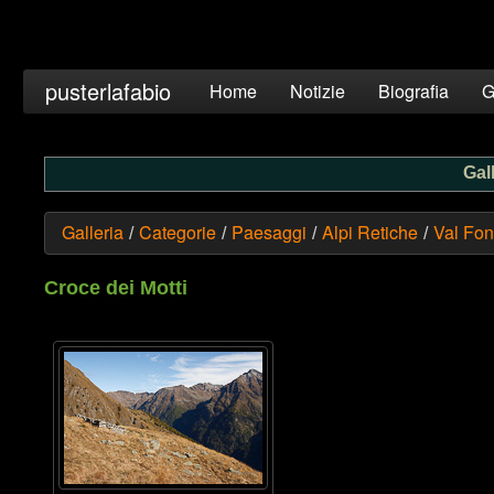
pusterlafabio
Home
Notizie
Biografia
G
Gall
Galleria
Categorie
Paesaggi
Alpi Retiche
Val Fon
/
/
/
/
Croce dei Motti