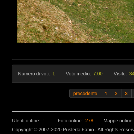
Numero di voti:
1
Voto medio:
7.00
Visite:
34
precedente
1
2
3
Utenti online:
1
Foto online:
278
Mappe online
Copyright © 2007-2020 Pusterla Fabio - All Rights Reser