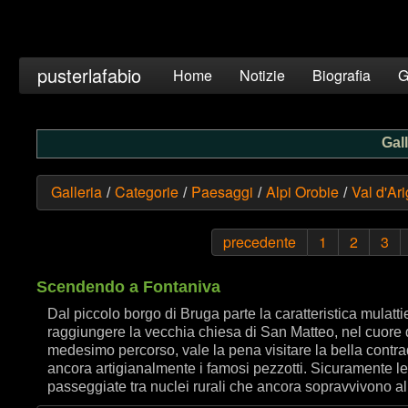
pusterlafabio
Home
Notizie
Biografia
G
Gall
Galleria
Categorie
Paesaggi
Alpi Orobie
Val d'Ar
/
/
/
/
precedente
1
2
3
Scendendo a Fontaniva
Dal piccolo borgo di Bruga parte la caratteristica mulatti
raggiungere la vecchia chiesa di San Matteo, nel cuore de
medesimo percorso, vale la pena visitare la bella contr
ancora artigianalmente i famosi pezzotti. Sicuramente le 
passeggiate tra nuclei rurali che ancora sopravvivono all