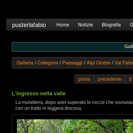
pusterlafabio
Home
Notizie
Biografia
G
Gall
Galleria
Categorie
Paesaggi
Alpi Orobie
Val Fabi
/
/
/
/
prima
precedente
2
L'ingresso nella valle
La mulattiera, dopo aver superato le roccie che sovrastano
con un tratto in leggera discesa.