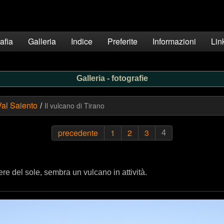
afia
Galleria
Indice
Preferite
Informazioni
Lin
Galleria - fotografie
Val Saiento
Il vulcano di Tirano
/
precedente
1
2
3
4
re del sole, sembra un vulcano in attività.