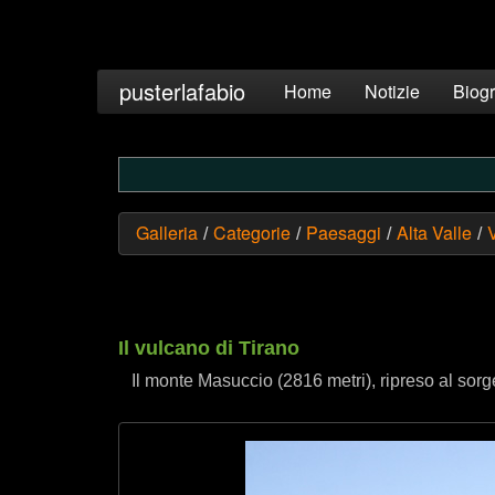
pusterlafabio
Home
Notizie
Biogr
Galleria
Categorie
Paesaggi
Alta Valle
/
/
/
/
Il vulcano di Tirano
Il monte Masuccio (2816 metri), ripreso al sorge