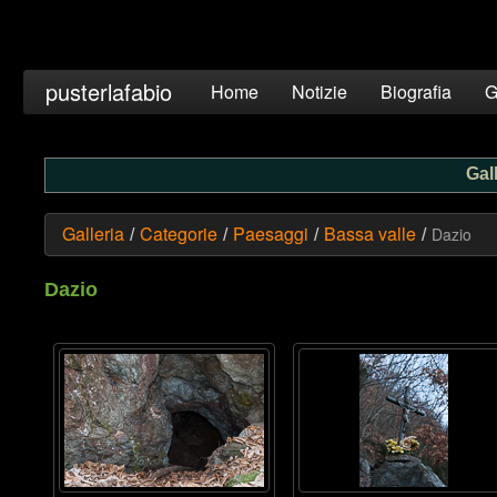
pusterlafabio
Home
Notizie
Biografia
G
Gall
Galleria
Categorie
Paesaggi
Bassa valle
Dazio
/
/
/
/
Dazio