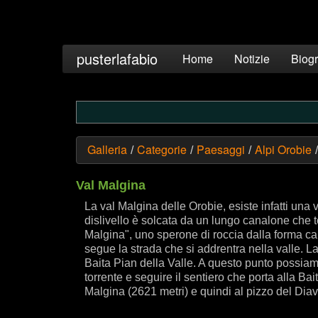
pusterlafabio
Home
Notizie
Biogr
Galleria
Categorie
Paesaggi
Alpi Orobie
/
/
/
/
Val Malgina
La val Malgina delle Orobie, esiste infatti un
dislivello è solcata da un lungo canalone che
Malgina", uno sperone di roccia dalla forma car
segue la strada che si addrentra nella valle. L
Baita Pian della Valle. A questo punto possiamo
torrente e seguire il sentiero che porta alla Ba
Malgina (2621 metri) e quindi al pizzo del Diav