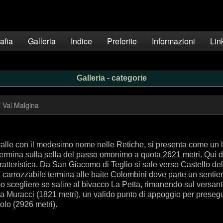
afia
Galleria
Indice
Preferite
Informazioni
Lin
Galleria - categorie
Val Malgina
a valle con il medesimo nome nelle Retiche, si presenta come un 
 termina sulla sella del passo omonimo a quota 2621 metri. Qui 
atteristica. Da San Giacomo di Teglio si sale verso Castello del
a carrozzabile termina alle baite Colombini dove parte un sentie
 scegliere se salire al bivacco La Petta, rimanendo sul versante 
ita Muracci (1821 metri), un valido punto di appoggio per presegu
olo (2926 metri).